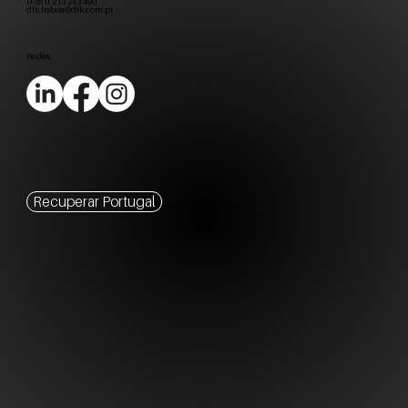
(+351) 213 243 490
dfk.lisboa@dfk.com.pt
Redes
Recuperar Portugal