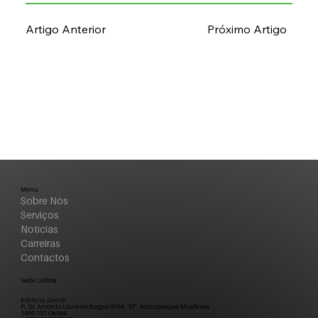
Artigo Anterior
Próximo Artigo
Menu
Sobre Nós
Serviços
Notícias
Carreiras
Contactos
Sede Lisboa
Edifício Zenith
R. Dr. António Loureiro Borges 9/9A, 10º Arquiparque-Miraflores
1495-131 Oeiras